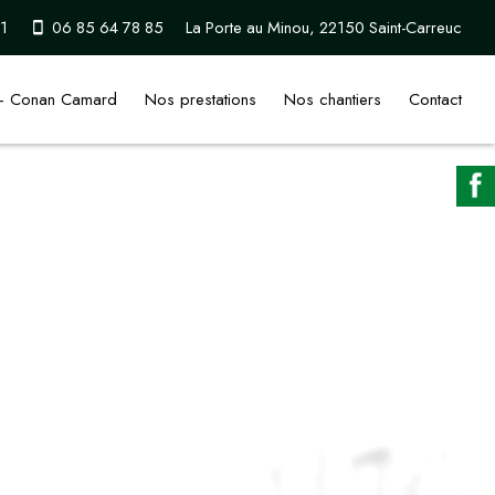
1
06 85 64 78 85
La Porte au Minou, 22150 Saint-Carreuc
 - Conan Camard
Nos prestations
Nos chantiers
Contact