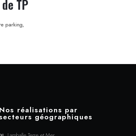
 de TP
re parking,
Nos réalisations par
secteurs géographiques
Lamballe Terre et Mer