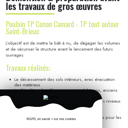
les travaux de gros œuvres
Poulain TP Conan Camard - TP tout autour
Saint-Brieuc
L’objectif est de mettre le bâti à nu, de dégager les volumes
et de sécuriser la structure avant le lancement des futurs
ouvrages.
Travaux réalisés:
Le décaissement des sols intérieurs, avec évacuation
des matériaux
La démolition des éléments existants (cloisons, anciens
sols, zones fragilisées)
Le dégagement des volumes pour retrouver les niveaux
d’origine
L’évacuation des gravats
La préparation des ouvertures et des passages pour les
RGPD, en savoir + sur nos cookies
futures reprises en maçonnerie