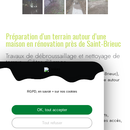
Préparation d’un terrain autour d’une
maison en rénovation près de Saint-Brieuc
Travaux de débroussaillage et nettoyage de
terrain - Côtes-d’Armor
Intervention à Plaine-Haute (agglomération de Saint-Brieuc),
pour réaliser un nettoyage complet et un défrichage autour
d’une maison en rénovation.
RGPD, en savoir + sur nos cookies
Nous sommes intervenu pour :
débroussailler et retirer la végétation,
OK, tout accepter
évacuer les branches, souches et déchets verts,
nettoyer les abords de la maison et dégager les accès,
Tout refuser
préparer le terrain pour les futurs travaux